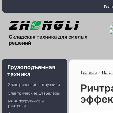
Глав
Складская техника для смелых
решений
Грузоподъемная
Главная
/
Мага
техника
Ричтр
Электрические погрузчики
Электрические штабелеры
эффек
Минипогрузчики и
ричтраки