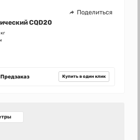
Поделиться
рический CQD20
 кг
м
 Предзаказ
Купить в один клик
етры