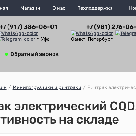
ная
Магазин
О нас
Техподдержка
Но
+7 (917) 386-06-01
+7 (981) 276-06
г. Уфа
Санкт-Петербург
Обратный звонок
зин
/
Минипогрузчики и ричтраки
/
Ричтрак электриче
ак электрический CQD
тивность на складе